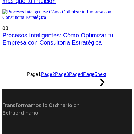
más que tu intuición
03
Procesos Inteligentes: Cómo Optimizar tu
Empresa con Consultoría Estratégica
Page
1
Page
2
Page
3
Page
4
Page
5
next
Transformamos lo Ordinario en
Extraordinario